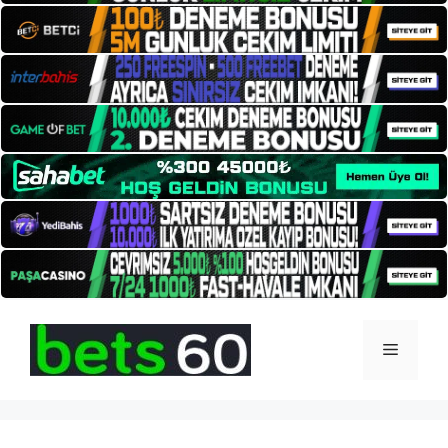
İçeriğe
atla
Menü