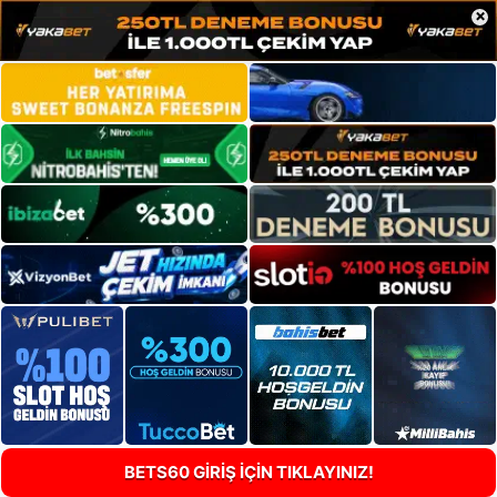
×
BETS60 GİRİŞ İÇİN TIKLAYINIZ!