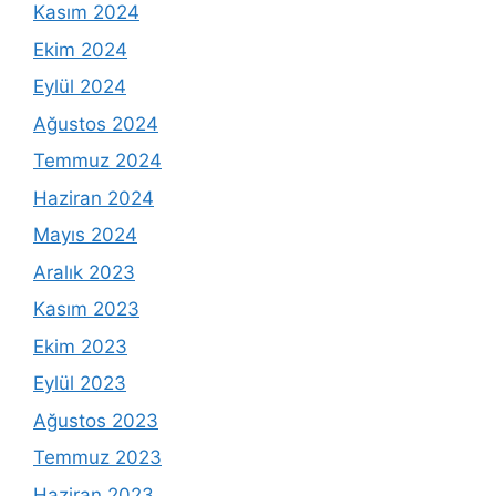
Kasım 2024
Ekim 2024
Eylül 2024
Ağustos 2024
Temmuz 2024
Haziran 2024
Mayıs 2024
Aralık 2023
Kasım 2023
Ekim 2023
Eylül 2023
Ağustos 2023
Temmuz 2023
Haziran 2023