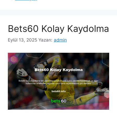
Bets60 Kolay Kaydolma
Eylül 13, 2025
Yazarı:
admin