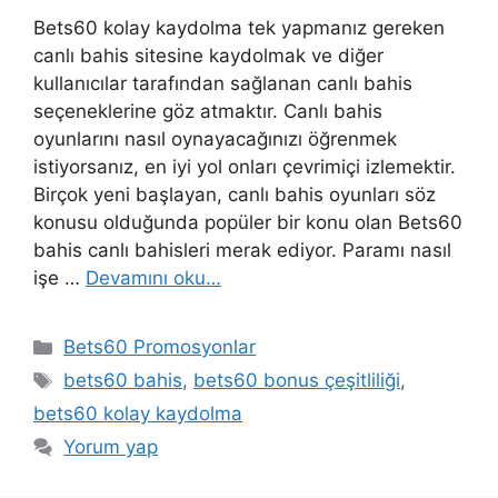
Bets60 kolay kaydolma tek yapmanız gereken
canlı bahis sitesine kaydolmak ve diğer
kullanıcılar tarafından sağlanan canlı bahis
seçeneklerine göz atmaktır. Canlı bahis
oyunlarını nasıl oynayacağınızı öğrenmek
istiyorsanız, en iyi yol onları çevrimiçi izlemektir.
Birçok yeni başlayan, canlı bahis oyunları söz
konusu olduğunda popüler bir konu olan Bets60
bahis canlı bahisleri merak ediyor. Paramı nasıl
işe …
Devamını oku…
Kategoriler
Bets60 Promosyonlar
Etiketler
bets60 bahis
,
bets60 bonus çeşitliliği
,
bets60 kolay kaydolma
Yorum yap