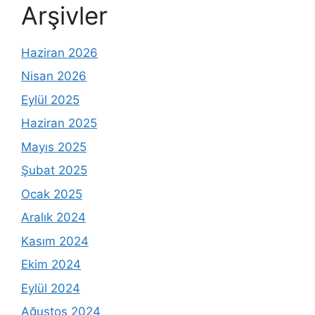
Arşivler
Haziran 2026
Nisan 2026
Eylül 2025
Haziran 2025
Mayıs 2025
Şubat 2025
Ocak 2025
Aralık 2024
Kasım 2024
Ekim 2024
Eylül 2024
Ağustos 2024