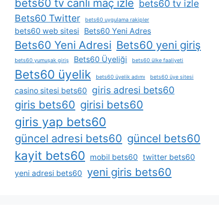
bets60 tv canli maç izle
bets60 tv izle
Bets60 Twitter
bets60 uygulama rakipler
bets60 web sitesi
Bets60 Yeni Adres
Bets60 Yeni Adresi
Bets60 yeni giriş
Bets60 Üyeliği
bets60 yumuşak giriş
bets60 ülke faaliyeti
Bets60 üyelik
bets60 üyelik adımı
bets60 üye sitesi
giris adresi bets60
casino sitesi bets60
giris bets60
girisi bets60
giris yap bets60
güncel adresi bets60
güncel bets60
kayit bets60
mobil bets60
twitter bets60
yeni giris bets60
yeni adresi bets60