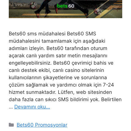
Bets60 sms müdahalesi Bets60 SMS
müdahalesini tamamlamak için aşağıdaki
adımları izleyin. Bets60 tarafından oturum
açarak canlı yardım satır metin mesajlarını
engelleyebilirsiniz. Bets60 çevrimiçi bahis ve
canlı destek ekibi, canlı casino sitelerinin
kullanıcılarının şikayetlerine ve sorunlarına
çözüm sağlamak ve yardımcı olmak için 7-24
hizmet sunmaktadır. Lütfen, web sitesinden
daha fazla can sıkıcı SMS bildirimi yok. Belirtilen
…
Devamını oku…
Kategoriler
Bets60 Promosyonlar