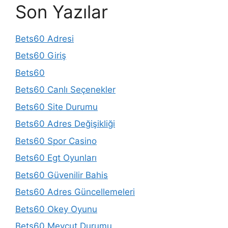
Son Yazılar
Bets60 Adresi
Bets60 Giriş
Bets60
Bets60 Canlı Seçenekler
Bets60 Site Durumu
Bets60 Adres Değişikliği
Bets60 Spor Casino
Bets60 Egt Oyunları
Bets60 Güvenilir Bahis
Bets60 Adres Güncellemeleri
Bets60 Okey Oyunu
Bets60 Mevcut Durumu