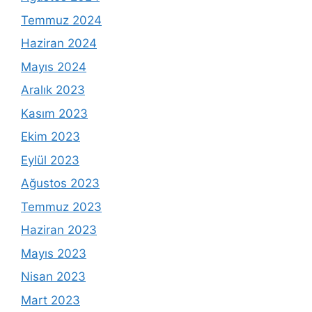
Temmuz 2024
Haziran 2024
Mayıs 2024
Aralık 2023
Kasım 2023
Ekim 2023
Eylül 2023
Ağustos 2023
Temmuz 2023
Haziran 2023
Mayıs 2023
Nisan 2023
Mart 2023