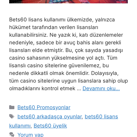
Bets60 lisans kullanımı ülkemizde, yalnızca
hükümet tarafından verilen lisansları
kullanabilirsiniz. Ne yazık ki, katı düzenlemeler
nedeniyle, sadece bir avuç bahis alanı gerekli
lisansları elde etmiştir. Bu, çok sayıda yasadışı
casino sahasının yükselmesine yol açtı. Tüm
lisanslı casino sitelerine güvenilemez, bu
nedenle dikkatli olmak önemlidir. Dolayısıyla,
tüm casino sitelerine uygun lisanslara sahip olup
olmadıklarını kontrol etmek …
Devamını oku…
Kategoriler
Bets60 Promosyonlar
Etiketler
bets60 arkadaşça oyunlar
,
bets60 lisans
kullanımı
,
Bets60 üyelik
Yorum yap