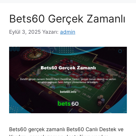
Bets60 Gerçek Zamanlı
Eylül 3, 2025
Yazarı:
admin
Bets60 gerçek zamanlı Bets60 Canlı Destek ve