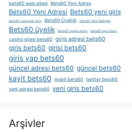
bets60 web sitesi
Bets60 Yeni Adres
Bets60 Yeni Adresi
Bets60 yeni giriş
Bets60 Üyeliği
bets60 yumuşak giriş
bets60 ülke faaliyeti
Bets60 üyelik
bets60 üyelik adımı
bets60 üye sitesi
giris adresi bets60
casino sitesi bets60
giris bets60
girisi bets60
giris yap bets60
güncel adresi bets60
güncel bets60
kayit bets60
mobil bets60
twitter bets60
yeni giris bets60
yeni adresi bets60
Arşivler