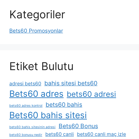
Kategoriler
Bets60 Promosyonlar
Etiket Bulutu
bahis sitesi bets60
adresi bets60
Bets60 adres
bets60 adresi
bets60 bahis
bets60 adres kontrol
Bets60 bahis sitesi
Bets60 Bonus
bets60 bahis sitesinin adresi
bets60 canli
bets60 canli maç izle
bets60 bonusu nedir