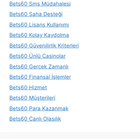
Bets60 Sms Müdahalesi
Bets60 Saha Desteği
Bets60 Lisans Kullanımı
Bets60 Kolay Kaydolma
Bets60 Güvenilirlik Kriterleri
Bets60 Ünlü Casinolar
Bets60 Gerçek Zamanlı
Bets60 Finansal İşlemler
Bets60 Hizmet
Bets60 Müşterileri
Bets60 Para Kazanmak
Bets60 Canlı Olasılık