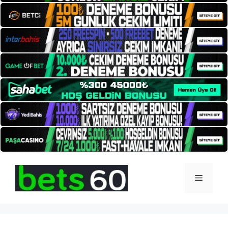
İçeriğe
atla
Menü