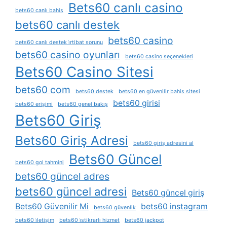
Bets60 canlı casino
bets60 canlı bahis
bets60 canlı destek
bets60 casino
bets60 canlı destek i̇rtibat sorunu
bets60 casino oyunları
bets60 casino seçenekleri
Bets60 Casino Sitesi
bets60 com
bets60 destek
bets60 en güvenilir bahis sitesi
bets60 girisi
bets60 erişimi
bets60 genel bakış
Bets60 Giriş
Bets60 Giriş Adresi
bets60 giriş adresini al
Bets60 Güncel
bets60 gol tahmini
bets60 güncel adres
bets60 güncel adresi
Bets60 güncel giriş
Bets60 Güvenilir Mi
bets60 instagram
bets60 güvenlik
bets60 i̇letişim
bets60 i̇stikrarlı hizmet
bets60 jackpot