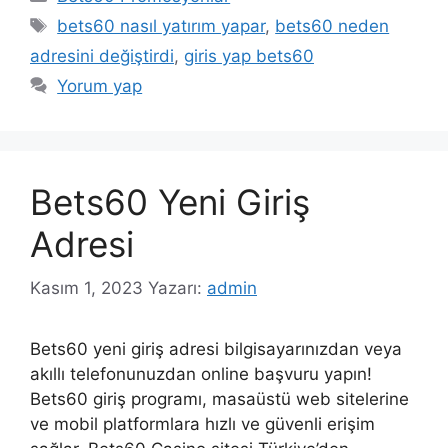
Etiketler
bets60 nasıl yatırım yapar
,
bets60 neden
adresini değiştirdi
,
giris yap bets60
Yorum yap
Bets60 Yeni Giriş
Adresi
Kasım 1, 2023
Yazarı:
admin
Bets60 yeni giriş adresi bilgisayarınızdan veya
akıllı telefonunuzdan online başvuru yapın!
Bets60 giriş programı, masaüstü web sitelerine
ve mobil platformlara hızlı ve güvenli erişim