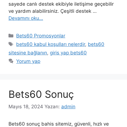
sayede canlı destek ekibiyle iletişime geçebilir
ve yardım alabilirsiniz. Çeşitli destek …
Devamını oku…
Kategoriler
Bets60 Promosyonlar
Etiketler
bets60 kabul koşulları nelerdir
,
bets60
sitesine bağlanın
,
giris yap bets60
Yorum yap
Bets60 Sonuç
Mayıs 18, 2024
Yazarı:
admin
Bets60 sonuç bahis sitemiz, güvenli, hızlı ve