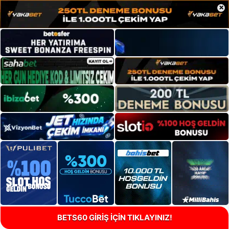
×
BETS60 GİRİŞ İÇİN TIKLAYINIZ!