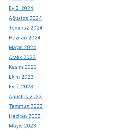
Eylül 2024
Ağustos 2024
Temmuz 2024
Haziran 2024
Mayıs 2024
Aralık 2023
Kasım 2023
Ekim 2023
Eylül 2023
Ağustos 2023
Temmuz 2023
Haziran 2023
Mayıs 2023