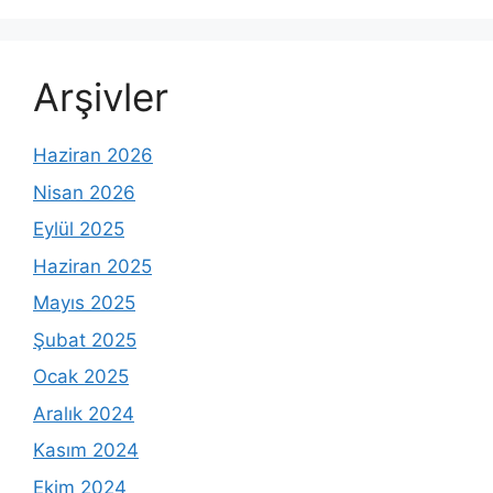
Arşivler
Haziran 2026
Nisan 2026
Eylül 2025
Haziran 2025
Mayıs 2025
Şubat 2025
Ocak 2025
Aralık 2024
Kasım 2024
Ekim 2024