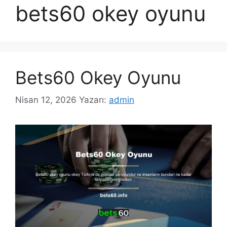
bets60 okey oyunu
Bets60 Okey Oyunu
Nisan 12, 2026
Yazarı:
admin