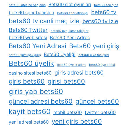
Bets60 slot oyunları
bets60 sitesine bağlanın
bets60 son giriş
bets60 tv
bets60 spor bahisleri
bets60 spor etkinliği
bets60 tv canli maç izle
bets60 tv izle
Bets60 Twitter
bets60 uygulama rakipler
bets60 web sitesi
Bets60 Yeni Adres
Bets60 Yeni Adresi
Bets60 yeni giriş
Bets60 Üyeliği
bets60 yumuşak giriş
bets60 ülke faaliyeti
Bets60 üyelik
bets60 üyelik adımı
bets60 üye sitesi
giris adresi bets60
casino sitesi bets60
giris bets60
girisi bets60
giris yap bets60
güncel adresi bets60
güncel bets60
kayit bets60
mobil bets60
twitter bets60
yeni giris bets60
yeni adresi bets60