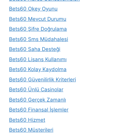
Bets60 Okey Oyunu
Bets60 Mevcut Durumu
Bets60 Şifre Doğrulama
Bets60 Sms Müdahalesi
Bets60 Saha Desteği
Bets60 Lisans Kullanımı
Bets60 Kolay Kaydolma
Bets60 Güvenilirlik Kriterleri
Bets60 Ünlü Casinolar
Bets60 Gerçek Zamanlı
Bets60 Finansal İşlemler
Bets60 Hizmet
Bets60 Müşterileri