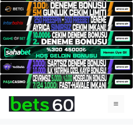
İçeriğe
atla
Menü