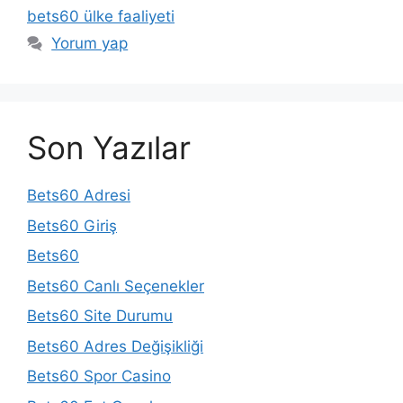
bets60 ülke faaliyeti
Yorum yap
Son Yazılar
Bets60 Adresi
Bets60 Giriş
Bets60
Bets60 Canlı Seçenekler
Bets60 Site Durumu
Bets60 Adres Değişikliği
Bets60 Spor Casino