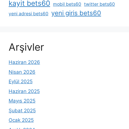
kayit bets60
mobil bets60
twitter bets60
yeni giris bets60
yeni adresi bets60
Arşivler
Haziran 2026
Nisan 2026
Eylül 2025
Haziran 2025
Mayıs 2025
Şubat 2025
Ocak 2025