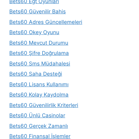
Bets60 Egt Oyunları
Bets60 Güvenilir Bahis
Bets60 Adres Güncellemeleri
Bets60 Okey Oyunu
Bets60 Mevcut Durumu
Bets60 Şifre Doğrulama
Bets60 Sms Müdahalesi
Bets60 Saha Desteği
Bets60 Lisans Kullanımı
Bets60 Kolay Kaydolma
Bets60 Güvenilirlik Kriterleri
Bets60 Ünlü Casinolar
Bets60 Gerçek Zamanlı
Bets60 Finansal İşlemler