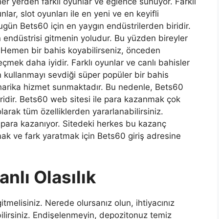
er yerden farklı oyunlar ve eğlence sunuyor. Farklı
ar, slot oyunları ile en yeni ve en keyifli
gün Bets60 için en yaygın endüstrilerden biridir.
endüstrisi gitmenin yoludur. Bu yüzden bireyler
. Hemen bir bahis koyabilirseniz, önceden
eçmek daha iyidir. Farklı oyunlar ve canlı bahisler
n kullanmayı sevdiği süper popüler bir bahis
ok harika hizmet sunmaktadır. Bu nedenle, Bets60
iridir. Bets60 web sitesi ile para kazanmak çok
olarak tüm özelliklerden yararlanabilirsiniz.
y para kazanıyor. Sitedeki herkes bu kazanç
lmak ve fark yaratmak için Bets60 giriş adresine
anlı Olasılık
tmelisiniz. Nerede olursanız olun, ihtiyacınız
lirsiniz. Endişelenmeyin, depozitonuz temiz