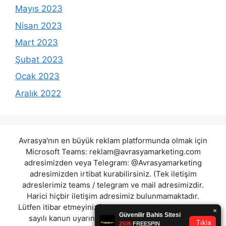
Mayıs 2023
Nisan 2023
Mart 2023
Şubat 2023
Ocak 2023
Aralık 2022
Avrasya'nın en büyük reklam platformunda olmak için
Microsoft Teams:
reklam@avrasyamarketing.com
adresimizden veya Telegram: @Avrasyamarketing
adresimizden irtibat kurabilirsiniz. (Tek iletişim
adreslerimiz teams / telegram ve mail adresimizdir.
Harici hiçbir iletişim adresimiz bulunmamaktadır.
Lütfen itibar etmeyiniz.) Türkiye yasalarına göre 7258
sayılı kanun uyarınca yasa dışı bahis oynamanın