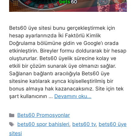
Bets60 üye sitesi bunu gerçekleştirmek için
hesap ayarlarınızda İki Faktörlü Kimlik
Doğrulama bölümüne gidin ve Google’ı orada
etkinleştirin. Bireyler formu doldurarak bir hesap
oluştururlar. Bets60 üyelik sürecine kolay ve
etkili bir çözüm sunarak üye olmanızı sağlar.
Sağlanan bağlantı aracılığıyla Bets60 üye
sitesine katılarak ayrıca kişiselleştirilmiş bir
bonus almaya hak kazanacaksınız. Site için tek
şart kullanıcının …
Devamını oku…
Kategoriler
Bets60 Promosyonlar
Etiketler
bets60 spor bahisleri
,
bets60 tv
,
bets60 üye
sitesi