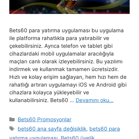
Bets60 para yatırma uygulaması bu uygulama
ile platforma rahatlıkla para yatırabilir ve
çekebilirsiniz. Ayrıca telefon ve tablet gibi
cihazlardaki mobil uygulamalar aracılığıyla
maçları canlı olarak izleyebilirsiniz. Bu yazılımı
indirmek ve kullanmak tamamen ücretsizdir.
Hızlı ve kolay erişim sağlayan, hem hızı hem de
rahatlığı artıran uygulamayı iOS ve Android gibi
cihazlara kolayca yükleyebilir ve
kullanabilirsiniz. Bets60 …
Devamını oku…
Kategoriler
Bets60 Promosyonlar
Etiketler
bets60 ana sayfa değişiklik
,
bets60 para
yatırma uygulaması
,
Bets60 üyelik