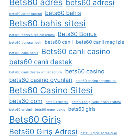
Bets60 adres
bets60 adresi
bets60 bahis
bets60 adres kontrol
Bets60 bahis sitesi
Bets60 Bonus
bets60 bahis sitesinin adresi
bets60 canli
bets60 canli maç izle
bets60 bonusu nedir
Bets60 canlı casino
bets60 canlı bahis
bets60 canlı destek
bets60 casino
bets60 canlı destek i̇rtibat sorunu
bets60 casino oyunları
bets60 casino seçenekleri
Bets60 Casino Sitesi
bets60 com
bets60 destek
bets60 en güvenilir bahis sitesi
bets60 girisi
bets60 erişimi
bets60 genel bakış
Bets60 Giriş
Bets60 Giriş Adresi
bets60 giriş adresini al