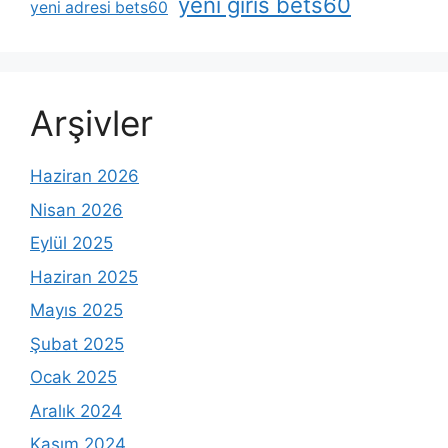
yeni giris bets60
yeni adresi bets60
Arşivler
Haziran 2026
Nisan 2026
Eylül 2025
Haziran 2025
Mayıs 2025
Şubat 2025
Ocak 2025
Aralık 2024
Kasım 2024