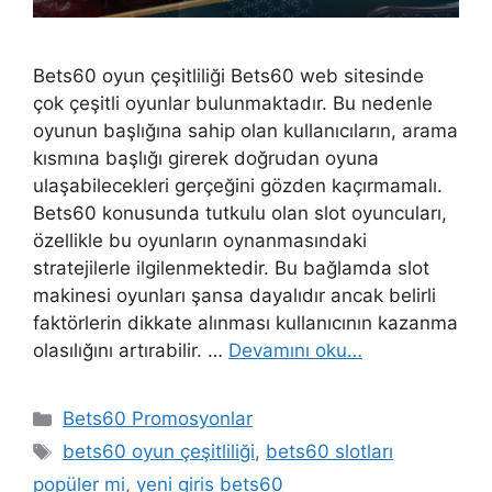
Bets60 oyun çeşitliliği Bets60 web sitesinde
çok çeşitli oyunlar bulunmaktadır. Bu nedenle
oyunun başlığına sahip olan kullanıcıların, arama
kısmına başlığı girerek doğrudan oyuna
ulaşabilecekleri gerçeğini gözden kaçırmamalı.
Bets60 konusunda tutkulu olan slot oyuncuları,
özellikle bu oyunların oynanmasındaki
stratejilerle ilgilenmektedir. Bu bağlamda slot
makinesi oyunları şansa dayalıdır ancak belirli
faktörlerin dikkate alınması kullanıcının kazanma
olasılığını artırabilir. …
Devamını oku…
Kategoriler
Bets60 Promosyonlar
Etiketler
bets60 oyun çeşitliliği
,
bets60 slotları
popüler mi
,
yeni giris bets60