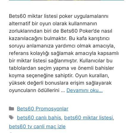
Bets60 miktar listesi poker uygulamalarını
alternatif bir oyun olarak kullanmanın
zorluklarından biri de Bets60 Poker’de nasıl
kazanılacağını bulmaktır. Bu kafa karıştırıcı
soruyu anlamanıza yardımcı olmak amacıyla,
referans kolaylığı sağlamak amacıyla kapsamlı
bir miktar listesi sağlanmıştır. Kullanıcılar bu
tablolardan seçim yapma ve önemli bahisler
koyma seçeneğine sahiptir. Oyun kuralları,
yüksek değerli bonuslara erişim sağlayarak
oyuncuların ödüllerini …
Devamını oku…
Kategoriler
Bets60 Promosyonlar
Etiketler
bets60 canlı bahis
,
bets60 miktar listesi
,
bets60 tv canli maç izle