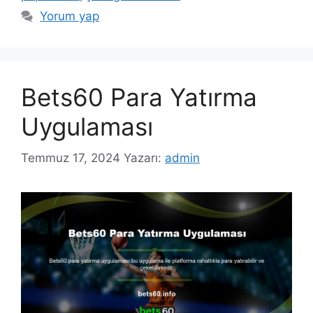
Yorum yap
Bets60 Para Yatırma
Uygulaması
Temmuz 17, 2024
Yazarı:
admin