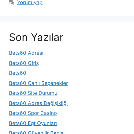
Yorum yap
Son Yazılar
Bets60 Adresi
Bets60 Giriş
Bets60
Bets60 Canlı Seçenekler
Bets60 Site Durumu
Bets60 Adres Değişikliği
Bets60 Spor Casino
Bets60 Egt Oyunları
Bets60 Güvenilir Bahis