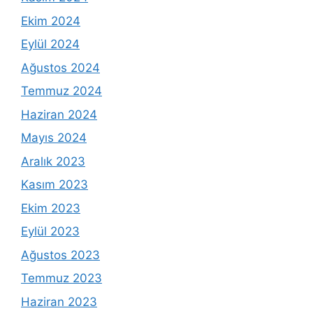
Ekim 2024
Eylül 2024
Ağustos 2024
Temmuz 2024
Haziran 2024
Mayıs 2024
Aralık 2023
Kasım 2023
Ekim 2023
Eylül 2023
Ağustos 2023
Temmuz 2023
Haziran 2023