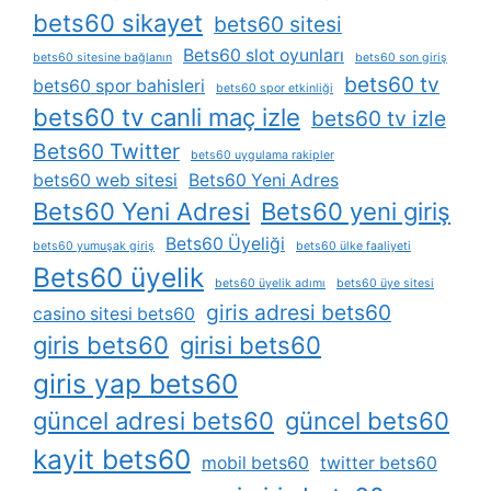
bets60 sikayet
bets60 sitesi
Bets60 slot oyunları
bets60 sitesine bağlanın
bets60 son giriş
bets60 tv
bets60 spor bahisleri
bets60 spor etkinliği
bets60 tv canli maç izle
bets60 tv izle
Bets60 Twitter
bets60 uygulama rakipler
bets60 web sitesi
Bets60 Yeni Adres
Bets60 Yeni Adresi
Bets60 yeni giriş
Bets60 Üyeliği
bets60 yumuşak giriş
bets60 ülke faaliyeti
Bets60 üyelik
bets60 üyelik adımı
bets60 üye sitesi
giris adresi bets60
casino sitesi bets60
giris bets60
girisi bets60
giris yap bets60
güncel adresi bets60
güncel bets60
kayit bets60
mobil bets60
twitter bets60