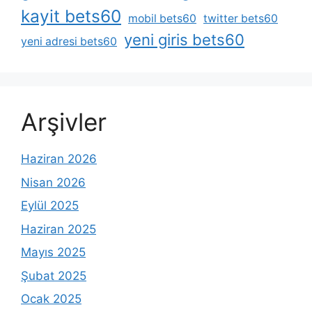
kayit bets60
mobil bets60
twitter bets60
yeni giris bets60
yeni adresi bets60
Arşivler
Haziran 2026
Nisan 2026
Eylül 2025
Haziran 2025
Mayıs 2025
Şubat 2025
Ocak 2025