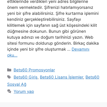
ettiklerinde verdikleri yeni adres bilgilerine
önem vermektedir. Şifrenizi hatırlamıyorsanız
yeni bir şifre alabilirsiniz. Şifre kurtarma işlemini
kendiniz gerçekleştirebilirsiniz. Sayfayı
kilitlemek için sayfanın sağ üst köşesindeki kilit
düğmesine dokunun. Bunun gibi görünen
kutuya adınızı ve doğum tarihinizi yazın. Web
sitesi formunu doldurup gönderin. Birkaç dakika
içinde yeni bir şifre oluşturmak …
Devamını
oku…
Kategoriler
Bets60 Promosyonlar
Etiketler
Bets60 Giriş
,
Bets60 Lisans İşlemler
,
Bets60
Sosyal Ağ
Yorum yap