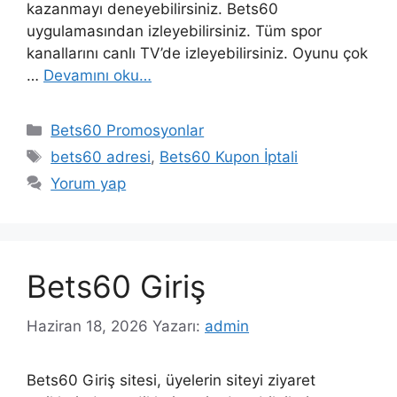
kazanmayı deneyebilirsiniz. Bets60
uygulamasından izleyebilirsiniz. Tüm spor
kanallarını canlı TV’de izleyebilirsiniz. Oyunu çok
…
Devamını oku…
Kategoriler
Bets60 Promosyonlar
Etiketler
bets60 adresi
,
Bets60 Kupon İptali
Yorum yap
Bets60 Giriş
Haziran 18, 2026
Yazarı:
admin
Bets60 Giriş sitesi, üyelerin siteyi ziyaret