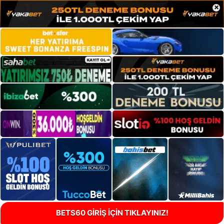
×
BETS60 GİRİŞ İÇİN TIKLAYINIZ!