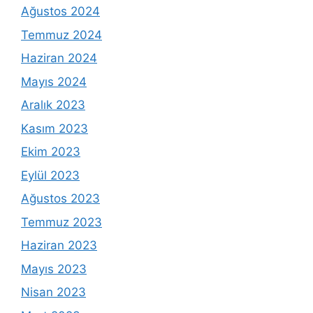
Ağustos 2024
Temmuz 2024
Haziran 2024
Mayıs 2024
Aralık 2023
Kasım 2023
Ekim 2023
Eylül 2023
Ağustos 2023
Temmuz 2023
Haziran 2023
Mayıs 2023
Nisan 2023