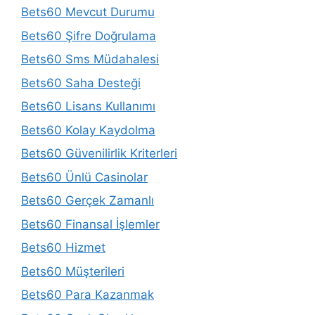
Bets60 Mevcut Durumu
Bets60 Şifre Doğrulama
Bets60 Sms Müdahalesi
Bets60 Saha Desteği
Bets60 Lisans Kullanımı
Bets60 Kolay Kaydolma
Bets60 Güvenilirlik Kriterleri
Bets60 Ünlü Casinolar
Bets60 Gerçek Zamanlı
Bets60 Finansal İşlemler
Bets60 Hizmet
Bets60 Müşterileri
Bets60 Para Kazanmak