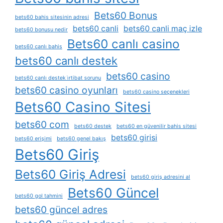
Bets60 Bonus
bets60 bahis sitesinin adresi
bets60 canli
bets60 canli maç izle
bets60 bonusu nedir
Bets60 canlı casino
bets60 canlı bahis
bets60 canlı destek
bets60 casino
bets60 canlı destek i̇rtibat sorunu
bets60 casino oyunları
bets60 casino seçenekleri
Bets60 Casino Sitesi
bets60 com
bets60 destek
bets60 en güvenilir bahis sitesi
bets60 girisi
bets60 erişimi
bets60 genel bakış
Bets60 Giriş
Bets60 Giriş Adresi
bets60 giriş adresini al
Bets60 Güncel
bets60 gol tahmini
bets60 güncel adres