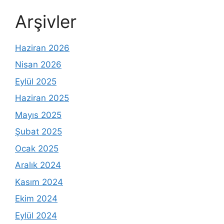
Arşivler
Haziran 2026
Nisan 2026
Eylül 2025
Haziran 2025
Mayıs 2025
Şubat 2025
Ocak 2025
Aralık 2024
Kasım 2024
Ekim 2024
Eylül 2024