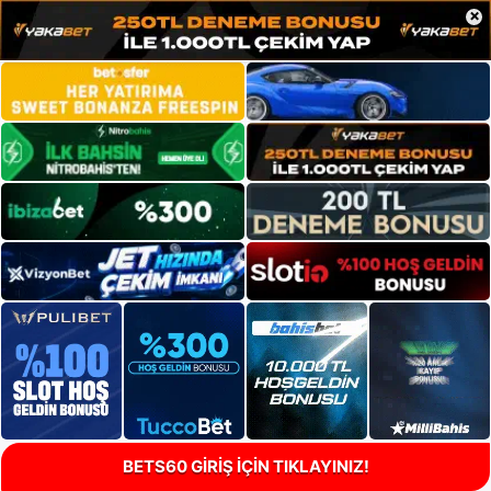
×
BETS60 GİRİŞ İÇİN TIKLAYINIZ!