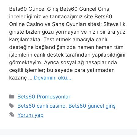
Bets60 Güncel Giriş Bets60 Güncel Giriş
incelediğimiz ve tanıtacağımız site Bets60
Online Casino ve Şans Oyunları sitesi; Siteye ilk
girişte bizleri gözü yormayan ve hızlı bir ara yüz
karşılamakta. Test etmek amacıyla canlı
desteğine bağlandığımızda hemen hemen tüm
işlemlerin canlı destek tarafından yapılabildiğini
görmekteyim. Ayrıca sosyal ağ hesaplarında
çeşitli işlemler; bu sayede para yatırmadan
kazanç …
Devamını oku…
Kategoriler
Bets60 Promosyonlar
Etiketler
Bets60 canlı casino
,
Bets60 güncel giriş
Yorum yap