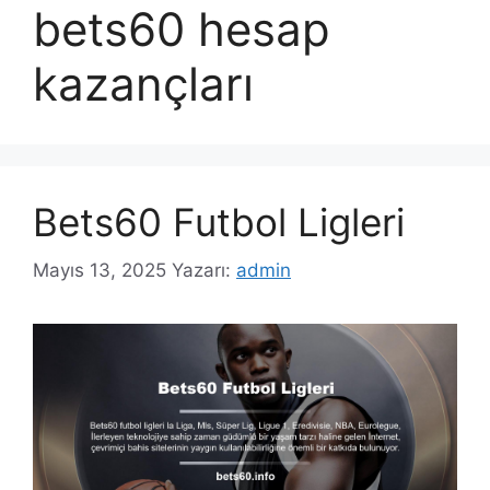
bets60 hesap
kazançları
Bets60 Futbol Ligleri
Mayıs 13, 2025
Yazarı:
admin