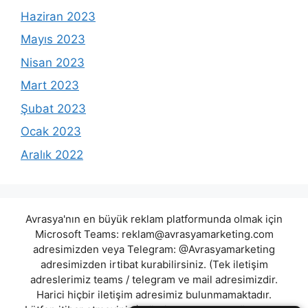
Haziran 2023
Mayıs 2023
Nisan 2023
Mart 2023
Şubat 2023
Ocak 2023
Aralık 2022
Avrasya'nın en büyük reklam platformunda olmak için
Microsoft Teams:
reklam@avrasyamarketing.com
adresimizden veya Telegram: @Avrasyamarketing
adresimizden irtibat kurabilirsiniz. (Tek iletişim
adreslerimiz teams / telegram ve mail adresimizdir.
Harici hiçbir iletişim adresimiz bulunmamaktadır.