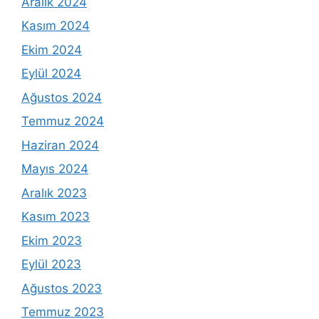
Aralık 2024
Kasım 2024
Ekim 2024
Eylül 2024
Ağustos 2024
Temmuz 2024
Haziran 2024
Mayıs 2024
Aralık 2023
Kasım 2023
Ekim 2023
Eylül 2023
Ağustos 2023
Temmuz 2023