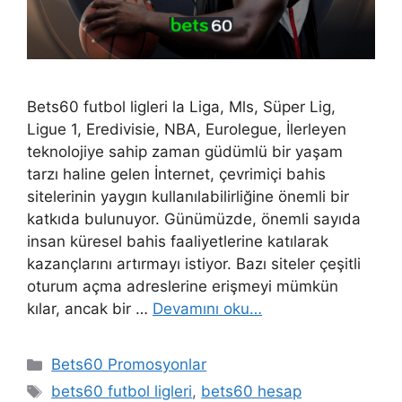
Bets60 futbol ligleri la Liga, Mls, Süper Lig,
Ligue 1, Eredivisie, NBA, Eurolegue, İlerleyen
teknolojiye sahip zaman güdümlü bir yaşam
tarzı haline gelen İnternet, çevrimiçi bahis
sitelerinin yaygın kullanılabilirliğine önemli bir
katkıda bulunuyor. Günümüzde, önemli sayıda
insan küresel bahis faaliyetlerine katılarak
kazançlarını artırmayı istiyor. Bazı siteler çeşitli
oturum açma adreslerine erişmeyi mümkün
kılar, ancak bir …
Devamını oku…
Kategoriler
Bets60 Promosyonlar
Etiketler
bets60 futbol ligleri
,
bets60 hesap