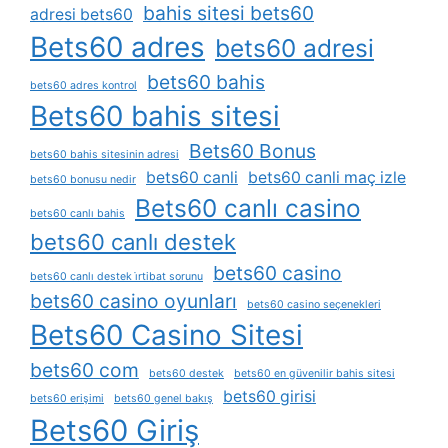
bahis sitesi bets60
adresi bets60
Bets60 adres
bets60 adresi
bets60 bahis
bets60 adres kontrol
Bets60 bahis sitesi
Bets60 Bonus
bets60 bahis sitesinin adresi
bets60 canli
bets60 canli maç izle
bets60 bonusu nedir
Bets60 canlı casino
bets60 canlı bahis
bets60 canlı destek
bets60 casino
bets60 canlı destek i̇rtibat sorunu
bets60 casino oyunları
bets60 casino seçenekleri
Bets60 Casino Sitesi
bets60 com
bets60 destek
bets60 en güvenilir bahis sitesi
bets60 girisi
bets60 erişimi
bets60 genel bakış
Bets60 Giriş