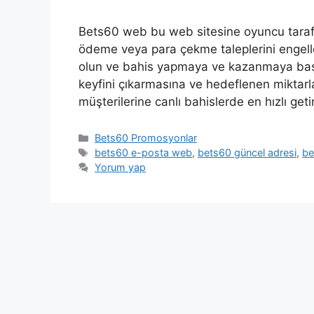
Bets60 web bu web sitesine oyuncu tarafı
ödeme veya para çekme taleplerini engellem
olun ve bahis yapmaya ve kazanmaya başlayı
keyfini çıkarmasına ve hedeflenen miktarl
müşterilerine canlı bahislerde en hızlı geti
Kategoriler
Bets60 Promosyonlar
Etiketler
bets60 e-posta web
,
bets60 güncel adresi
,
be
Yorum yap