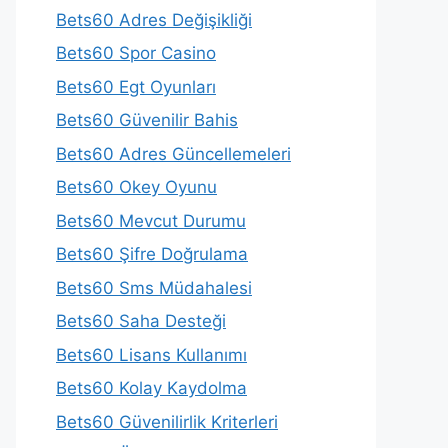
Bets60 Adres Değişikliği
Bets60 Spor Casino
Bets60 Egt Oyunları
Bets60 Güvenilir Bahis
Bets60 Adres Güncellemeleri
Bets60 Okey Oyunu
Bets60 Mevcut Durumu
Bets60 Şifre Doğrulama
Bets60 Sms Müdahalesi
Bets60 Saha Desteği
Bets60 Lisans Kullanımı
Bets60 Kolay Kaydolma
Bets60 Güvenilirlik Kriterleri