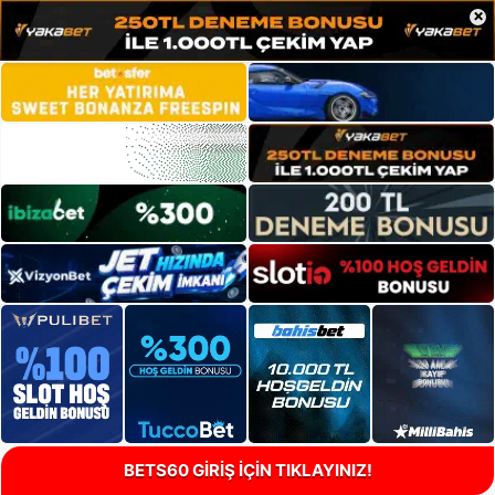
×
BETS60 GİRİŞ İÇİN TIKLAYINIZ!