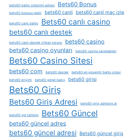
Bets60 Bonus
bets60 bahis sitesinin adresi
bets60 canli
bets60 canli maç izle
bets60 bonusu nedir
Bets60 canlı casino
bets60 canlı bahis
bets60 canlı destek
bets60 casino
bets60 canlı destek i̇rtibat sorunu
bets60 casino oyunları
bets60 casino seçenekleri
Bets60 Casino Sitesi
bets60 com
bets60 destek
bets60 en güvenilir bahis sitesi
bets60 girisi
bets60 erişimi
bets60 genel bakış
Bets60 Giriş
Bets60 Giriş Adresi
bets60 giriş adresini al
Bets60 Güncel
bets60 gol tahmini
bets60 güncel adres
bets60 güncel adresi
Bets60 güncel giriş