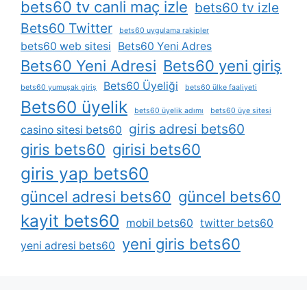
bets60 tv canli maç izle
bets60 tv izle
Bets60 Twitter
bets60 uygulama rakipler
bets60 web sitesi
Bets60 Yeni Adres
Bets60 Yeni Adresi
Bets60 yeni giriş
Bets60 Üyeliği
bets60 yumuşak giriş
bets60 ülke faaliyeti
Bets60 üyelik
bets60 üyelik adımı
bets60 üye sitesi
giris adresi bets60
casino sitesi bets60
giris bets60
girisi bets60
giris yap bets60
güncel adresi bets60
güncel bets60
kayit bets60
mobil bets60
twitter bets60
yeni giris bets60
yeni adresi bets60