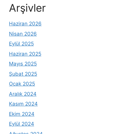
Arşivler
Haziran 2026
Nisan 2026
Eylül 2025
Haziran 2025
Mayıs 2025
Şubat 2025
Ocak 2025
Aralık 2024
Kasım 2024
Ekim 2024
Eylül 2024
Ağustos 2024