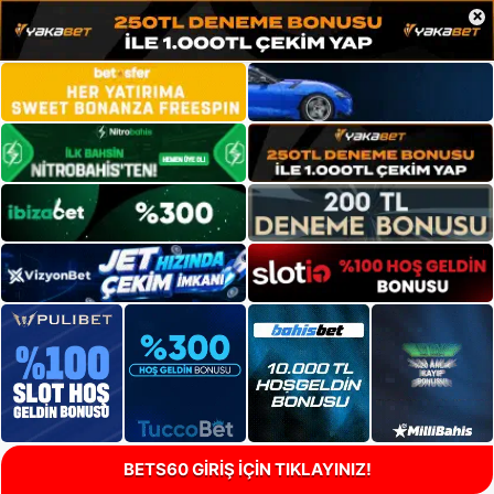
×
BETS60 GİRİŞ İÇİN TIKLAYINIZ!