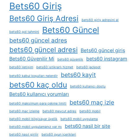
Bets60 Giriş
Bets60 Giriş Adresi
bets60 giriş adresini al
Bets60 Güncel
bets60 gol tahmini
bets60 güncel adres
bets60 güncel adresi
Bets60 güncel giriş
Bets60 Güvenilir Mi
bets60 instagram
bets60 güvenlik
bets60 i̇letişim
bets60 i̇stikrarlı hizmet
bets60 jackpot
bets60 kayit
bets60 kabul koşulları nelerdir
bets60 kaç oldu
bets60 kullanıcı dostu
Bets60 kullanıcı yorumları
bets60 maç izle
bets60 maksimum para çekme limiti
bets60 maç izleme
bets60 mevcut adres
bets60 mobil
bets60 mobil bilgisayar üyelik
bets60 mobil uygulama
bets60 nasil bir site
bets60 mobil uygulamanız var mı
bets60 nasıl girilir
bets60 oyun i̇çerikleri