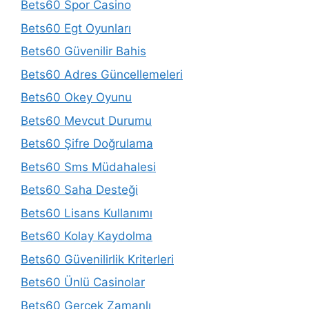
Bets60 Spor Casino
Bets60 Egt Oyunları
Bets60 Güvenilir Bahis
Bets60 Adres Güncellemeleri
Bets60 Okey Oyunu
Bets60 Mevcut Durumu
Bets60 Şifre Doğrulama
Bets60 Sms Müdahalesi
Bets60 Saha Desteği
Bets60 Lisans Kullanımı
Bets60 Kolay Kaydolma
Bets60 Güvenilirlik Kriterleri
Bets60 Ünlü Casinolar
Bets60 Gerçek Zamanlı