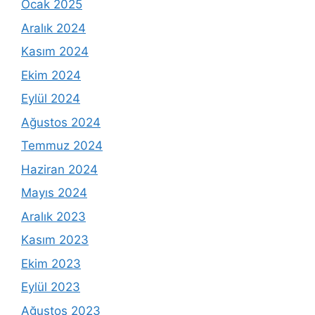
Ocak 2025
Aralık 2024
Kasım 2024
Ekim 2024
Eylül 2024
Ağustos 2024
Temmuz 2024
Haziran 2024
Mayıs 2024
Aralık 2023
Kasım 2023
Ekim 2023
Eylül 2023
Ağustos 2023