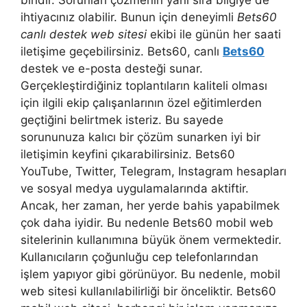
biridir. Sorunları çözmenin yanı sıra bilgiye de
ihtiyacınız olabilir. Bunun için deneyimli
Bets60
canlı destek web sitesi
ekibi ile günün her saati
iletişime geçebilirsiniz. Bets60, canlı
Bets60
destek ve e-posta desteği sunar.
Gerçekleştirdiğiniz toplantıların kaliteli olması
için ilgili ekip çalışanlarının özel eğitimlerden
geçtiğini belirtmek isteriz. Bu sayede
sorununuza kalıcı bir çözüm sunarken iyi bir
iletişimin keyfini çıkarabilirsiniz. Bets60
YouTube, Twitter, Telegram, Instagram hesapları
ve sosyal medya uygulamalarında aktiftir.
Ancak, her zaman, her yerde bahis yapabilmek
çok daha iyidir. Bu nedenle Bets60 mobil web
sitelerinin kullanımına büyük önem vermektedir.
Kullanıcıların çoğunluğu cep telefonlarından
işlem yapıyor gibi görünüyor. Bu nedenle, mobil
web sitesi kullanılabilirliği bir önceliktir. Bets60