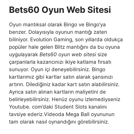
Bets60 Oyun Web Sitesi
Oyun mantıksal olarak Bingo ve Bingo’ya
benzer. Dolayısıyla oyunun mantığı zaten
biliniyor. Evolution Gaming, son yıllarda oldukça
popüler hale gelen Blitz mantığını da bu oyuna
uygulayarak
Bets60 oyun web sitesi
size
çarpanlarla kazancınızı ikiye katlama fırsatı
sunuyor. Oyun içi deneyebilirsiniz. Bingo
kartlarımız gibi kartlar satın alarak şansınızı
artırın. Dilediğiniz kadar kart satın alabilirsiniz.
Ayrıca satın alınan kartların maliyetini de
belirleyebilirsiniz. Henüz oyunu izlemediyseniz
Youtube. com’daki Student Slots kanalını
tavsiye ederiz.Videoda Mega Ball oyununun
tam olarak nasıl oynandığını görebilirsiniz.