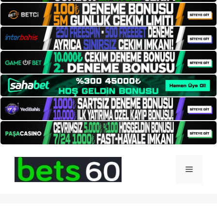
İçeriğe
atla
Menü