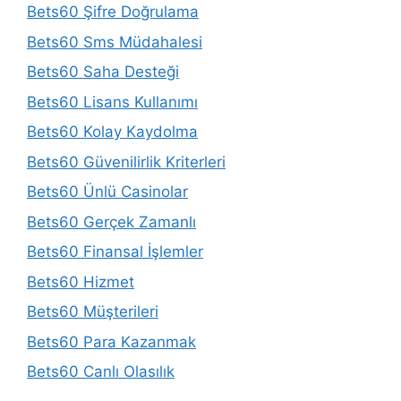
Bets60 Şifre Doğrulama
Bets60 Sms Müdahalesi
Bets60 Saha Desteği
Bets60 Lisans Kullanımı
Bets60 Kolay Kaydolma
Bets60 Güvenilirlik Kriterleri
Bets60 Ünlü Casinolar
Bets60 Gerçek Zamanlı
Bets60 Finansal İşlemler
Bets60 Hizmet
Bets60 Müşterileri
Bets60 Para Kazanmak
Bets60 Canlı Olasılık