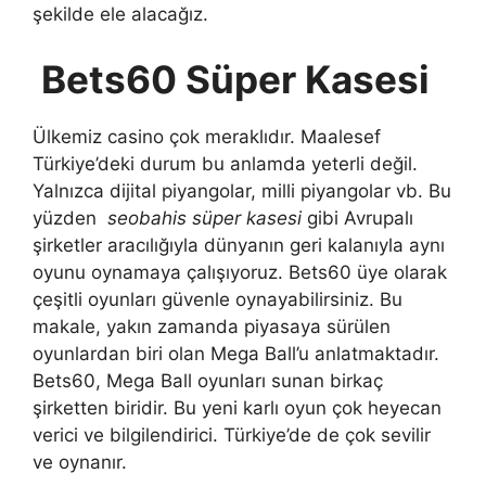
şekilde ele alacağız.
Bets60 Süper Kasesi
Ülkemiz casino çok meraklıdır. Maalesef
Türkiye’deki durum bu anlamda yeterli değil.
Yalnızca dijital piyangolar, milli piyangolar vb. Bu
yüzden
seobahis süper kasesi
gibi Avrupalı ​​
şirketler aracılığıyla dünyanın geri kalanıyla aynı
oyunu oynamaya çalışıyoruz. Bets60 üye olarak
çeşitli oyunları güvenle oynayabilirsiniz. Bu
makale, yakın zamanda piyasaya sürülen
oyunlardan biri olan Mega Ball’u anlatmaktadır.
Bets60, Mega Ball oyunları sunan birkaç
şirketten biridir. Bu yeni karlı oyun çok heyecan
verici ve bilgilendirici. Türkiye’de de çok sevilir
ve oynanır.