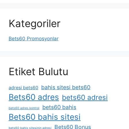
Kategoriler
Bets60 Promosyonlar
Etiket Bulutu
bahis sitesi bets60
adresi bets60
Bets60 adres
bets60 adresi
bets60 bahis
bets60 adres kontrol
Bets60 bahis sitesi
Bets60 Bonus
bets60 bahis sitesinin adresi