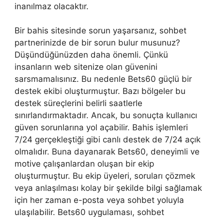
inanılmaz olacaktır.
Bir bahis sitesinde sorun yaşarsanız, sohbet
partnerinizde de bir sorun bulur musunuz?
Düşündüğünüzden daha önemli. Çünkü
insanların web sitenize olan güvenini
sarsmamalısınız. Bu nedenle Bets60 güçlü bir
destek ekibi oluşturmuştur. Bazı bölgeler bu
destek süreçlerini belirli saatlerle
sınırlandırmaktadır. Ancak, bu sonuçta kullanıcı
güven sorunlarına yol açabilir. Bahis işlemleri
7/24 gerçekleştiği gibi canlı destek de 7/24 açık
olmalıdır. Buna dayanarak Bets60, deneyimli ve
motive çalışanlardan oluşan bir ekip
oluşturmuştur. Bu ekip üyeleri, soruları çözmek
veya anlaşılması kolay bir şekilde bilgi sağlamak
için her zaman e-posta veya sohbet yoluyla
ulaşılabilir. Bets60 uygulaması, sohbet