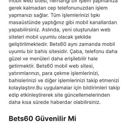
mobil web sitesi, herhangi bir işlem yapmanıza
gerek kalmadan cep telefonunuzdan işlem
yapmanızı sağlar. Tüm işlemlerinizi tıpkı
masaüstünde yaptığınız gibi mobil kanallardan
yapabilirsiniz. Aslında, yeni oluşturulan web
siteleri mobil uyumlu olacak şekilde
geliştirilmektedir. Bets60 aynı zamanda mobil
uyumlu bir bahis sitesidir. Çaba, telefonu daha
güzel ve menüleri daha erişilebilir hale
getirmektir. Bets60 mobil web sitesi,
yatırımlarınızı, para çekme işlemlerinizi,
bahislerinizi ve diğer işlemlerinizi takip etmenizi
kolaylaştırır.Bu uygulamalar için bildirimleri takip
edip etkinleştirerek site güncellemelerinden
daha kısa sürede haberdar olabilirsiniz.
Bets60 Güvenilir Mi