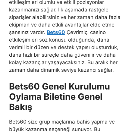
etkileşimleri olumlu ve etkili pozisyonlar
kazanmanızı sağlar. İlk aşamada rastgele
siparişler alabilirsiniz ve her zaman daha fazla
ekipman ve daha etkili avantajlar elde etme
şansınız vardır.
Bets60
Çevrimiçi casino
etkileşimleri söz konusu olduğunda, daha
verimli bir düzen ve destek yapısı oluşturduk,
daha hızlı bir süreçle daha güvenilir ve daha
kolay kazançlar yaşayacaksınız. Bu aralık her
zaman daha dinamik seviye kazancı sağlar.
Bets60 Genel Kurulumu
Oylama Biletine Genel
Bakış
Bets60 size grup maçlarına bahis yapma ve
büyük kazanma seçeneği sunuyor. Bu