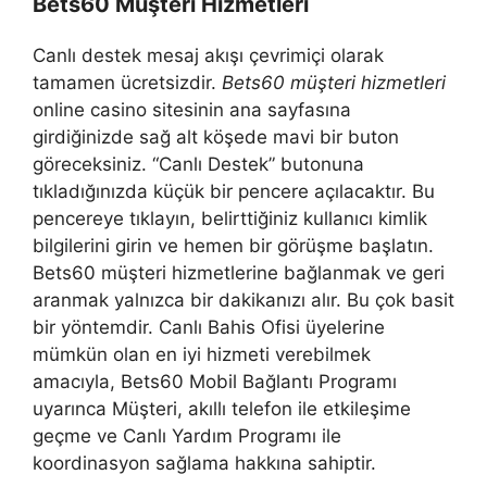
Bets60 Müşteri Hizmetleri
Canlı destek mesaj akışı çevrimiçi olarak
tamamen ücretsizdir.
Bets60 müşteri hizmetleri
online casino sitesinin ana sayfasına
girdiğinizde sağ alt köşede mavi bir buton
göreceksiniz. “Canlı Destek” butonuna
tıkladığınızda küçük bir pencere açılacaktır. Bu
pencereye tıklayın, belirttiğiniz kullanıcı kimlik
bilgilerini girin ve hemen bir görüşme başlatın.
Bets60 müşteri hizmetlerine bağlanmak ve geri
aranmak yalnızca bir dakikanızı alır. Bu çok basit
bir yöntemdir. Canlı Bahis Ofisi üyelerine
mümkün olan en iyi hizmeti verebilmek
amacıyla, Bets60 Mobil Bağlantı Programı
uyarınca Müşteri, akıllı telefon ile etkileşime
geçme ve Canlı Yardım Programı ile
koordinasyon sağlama hakkına sahiptir.