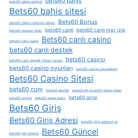
bets60 bahis
bets60 adres kontrol
Bets60 bahis sitesi
Bets60 Bonus
bets60 bahis sitesinin adresi
bets60 canli
bets60 canli maç izle
bets60 bonusu nedir
Bets60 canlı casino
bets60 canlı bahis
bets60 canlı destek
bets60 casino
bets60 canlı destek i̇rtibat sorunu
bets60 casino oyunları
bets60 casino seçenekleri
Bets60 Casino Sitesi
bets60 com
bets60 destek
bets60 en güvenilir bahis sitesi
bets60 girisi
bets60 erişimi
bets60 genel bakış
Bets60 Giriş
Bets60 Giriş Adresi
bets60 giriş adresini al
Bets60 Güncel
bets60 gol tahmini