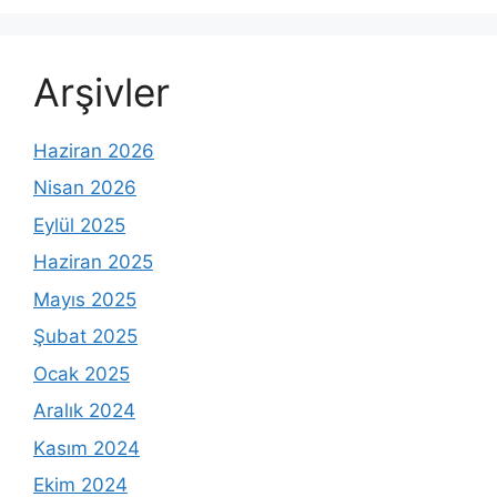
Arşivler
Haziran 2026
Nisan 2026
Eylül 2025
Haziran 2025
Mayıs 2025
Şubat 2025
Ocak 2025
Aralık 2024
Kasım 2024
Ekim 2024