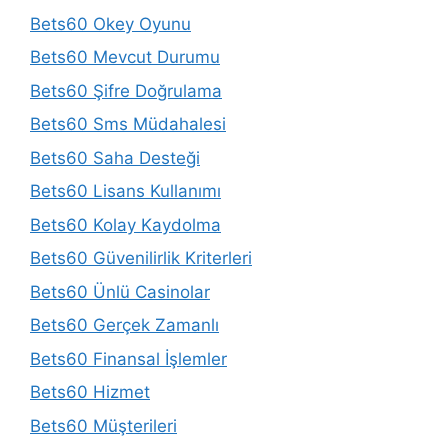
Bets60 Okey Oyunu
Bets60 Mevcut Durumu
Bets60 Şifre Doğrulama
Bets60 Sms Müdahalesi
Bets60 Saha Desteği
Bets60 Lisans Kullanımı
Bets60 Kolay Kaydolma
Bets60 Güvenilirlik Kriterleri
Bets60 Ünlü Casinolar
Bets60 Gerçek Zamanlı
Bets60 Finansal İşlemler
Bets60 Hizmet
Bets60 Müşterileri