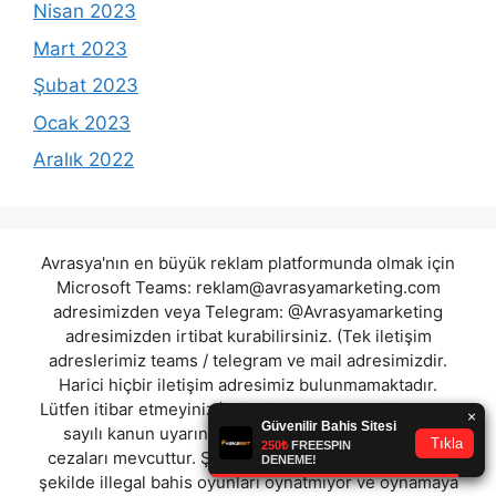
Nisan 2023
Mart 2023
Şubat 2023
Ocak 2023
Aralık 2022
Avrasya'nın en büyük reklam platformunda olmak için
Microsoft Teams:
reklam@avrasyamarketing.com
adresimizden veya Telegram: @Avrasyamarketing
adresimizden irtibat kurabilirsiniz. (Tek iletişim
adreslerimiz teams / telegram ve mail adresimizdir.
Harici hiçbir iletişim adresimiz bulunmamaktadır.
Lütfen itibar etmeyiniz.) Türkiye yasalarına göre 7258
sayılı kanun uyarınca yasa dışı bahis oynamanın
cezaları mevcuttur. Şu an bulunduğunuz site hiç bir
şekilde illegal bahis oyunları oynatmıyor ve oynamaya