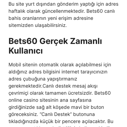
Bu site yurt dışından gönderim yaptığı için adres
haftalık olarak güncellenmektedir. Bets60 canlı
bahis oranlarının yeni erişim adresine
sitemizden ulaşabilirsiniz.
Bets60 Gerçek Zamanlı
Kullanıcı
Mobil sitenin otomatik olarak açılabilmesi için
aldığınız adres bilgisini internet tarayıcınızın
adres çubuğuna yapıştırmanız
gerekmektedir.Canlı destek mesaj akışı
çevrimiçi olarak tamamen ücretsizdir. Bets60
online casino sitesinin ana sayfasına
girdiğinizde sağ alt köşede mavi bir buton
göreceksiniz. “Canlı Destek” butonuna
tıkladığınızda küçük bir pencere açılacaktır. Bu