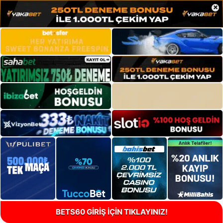
×
BETS60 GİRİŞ İÇİN TIKLAYINIZ!