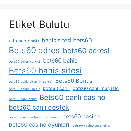
Etiket Bulutu
bahis sitesi bets60
adresi bets60
Bets60 adres
bets60 adresi
bets60 bahis
bets60 adres kontrol
Bets60 bahis sitesi
Bets60 Bonus
bets60 bahis sitesinin adresi
bets60 canli
bets60 canli maç izle
bets60 bonusu nedir
Bets60 canlı casino
bets60 canlı bahis
bets60 canlı destek
bets60 casino
bets60 canlı destek i̇rtibat sorunu
bets60 casino oyunları
bets60 casino seçenekleri