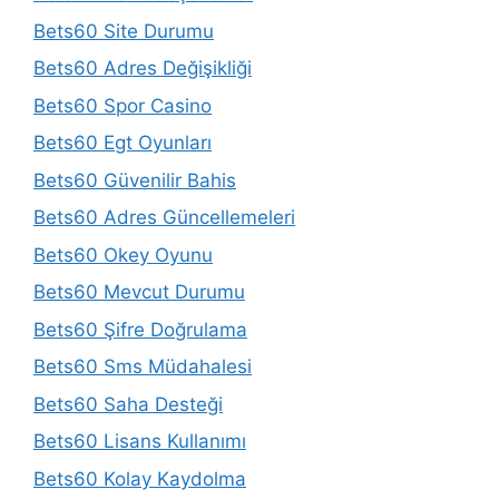
Bets60 Site Durumu
Bets60 Adres Değişikliği
Bets60 Spor Casino
Bets60 Egt Oyunları
Bets60 Güvenilir Bahis
Bets60 Adres Güncellemeleri
Bets60 Okey Oyunu
Bets60 Mevcut Durumu
Bets60 Şifre Doğrulama
Bets60 Sms Müdahalesi
Bets60 Saha Desteği
Bets60 Lisans Kullanımı
Bets60 Kolay Kaydolma