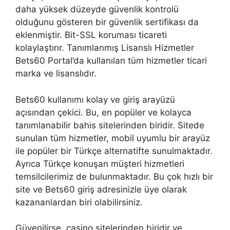
daha yüksek düzeyde güvenlik kontrolü
olduğunu gösteren bir güvenlik sertifikası da
eklenmiştir. Bit-SSL koruması ticareti
kolaylaştırır. Tanımlanmış Lisanslı Hizmetler
Bets60 Portal’da kullanılan tüm hizmetler ticari
marka ve lisanslıdır.
Bets60 kullanımı kolay ve giriş arayüzü
açısından çekici. Bu, en popüler ve kolayca
tanımlanabilir bahis sitelerinden biridir. Sitede
sunulan tüm hizmetler, mobil uyumlu bir arayüz
ile popüler bir Türkçe alternatifte sunulmaktadır.
Ayrıca Türkçe konuşan müşteri hizmetleri
temsilcilerimiz de bulunmaktadır. Bu çok hızlı bir
site ve Bets60 giriş adresinizle üye olarak
kazananlardan biri olabilirsiniz.
Güvenilirse, casino sitelerinden biridir ve