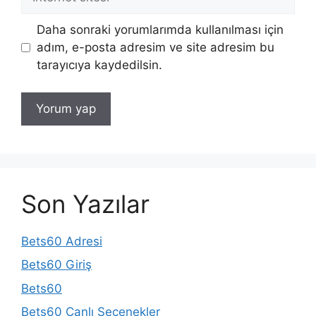
sitesi
Daha sonraki yorumlarımda kullanılması için
adım, e-posta adresim ve site adresim bu
tarayıcıya kaydedilsin.
Son Yazılar
Bets60 Adresi
Bets60 Giriş
Bets60
Bets60 Canlı Seçenekler