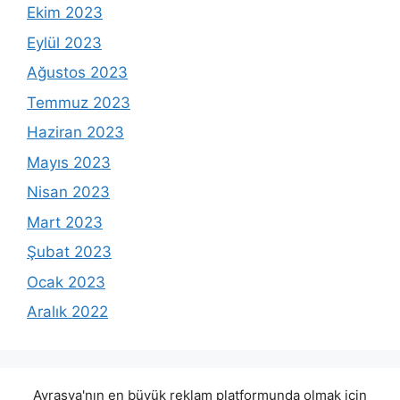
Ekim 2023
Eylül 2023
Ağustos 2023
Temmuz 2023
Haziran 2023
Mayıs 2023
Nisan 2023
Mart 2023
Şubat 2023
Ocak 2023
Aralık 2022
Avrasya'nın en büyük reklam platformunda olmak için