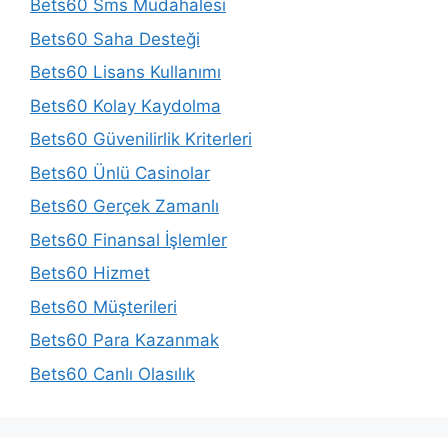
Bets60 Sms Müdahalesi
Bets60 Saha Desteği
Bets60 Lisans Kullanımı
Bets60 Kolay Kaydolma
Bets60 Güvenilirlik Kriterleri
Bets60 Ünlü Casinolar
Bets60 Gerçek Zamanlı
Bets60 Finansal İşlemler
Bets60 Hizmet
Bets60 Müşterileri
Bets60 Para Kazanmak
Bets60 Canlı Olasılık