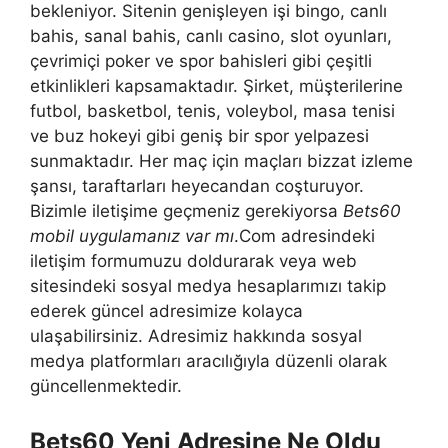
bekleniyor. Sitenin genişleyen işi bingo, canlı
bahis, sanal bahis, canlı casino, slot oyunları,
çevrimiçi poker ve spor bahisleri gibi çeşitli
etkinlikleri kapsamaktadır. Şirket, müşterilerine
futbol, ​​basketbol, ​​tenis, voleybol, masa tenisi
ve buz hokeyi gibi geniş bir spor yelpazesi
sunmaktadır. Her maç için maçları bizzat izleme
şansı, taraftarları heyecandan coşturuyor.
Bizimle iletişime geçmeniz gerekiyorsa
Bets60
mobil uygulamanız var mı
.Com adresindeki
iletişim formumuzu doldurarak veya web
sitesindeki sosyal medya hesaplarımızı takip
ederek güncel adresimize kolayca
ulaşabilirsiniz. Adresimiz hakkında sosyal
medya platformları aracılığıyla düzenli olarak
güncellenmektedir.
Bets60 Yeni Adresine Ne Oldu