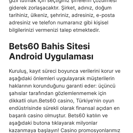
gizli tutmak için seçtiğiniz şifrelerin çözülmesi
giderek zorlaşacaktır. Şirket, adınız, doğum
tarihiniz, ülkeniz, şehriniz, adresiniz, e-posta
adresiniz ve telefon numaranız gibi kişisel
bilgilerinizi vermenizi talep etmektedir.
Bets60 Bahis Sitesi
Android Uygulaması
Kuruluş, kayıt süreci boyunca verilerini korur ve
aşağıdaki önlemleri uygulayarak müşterilerin
haklarının korunduğunu garanti eder: üçüncü
şahıslar tarafından gözlemlenmemek için
dikkatli olun.Bets60 casino, Türkiye’nin oyun
endüstrisinde sürekli olarak finansal açıdan en
başarılı casino olmuştur. Bets60 katılın ve
aşağıdaki butona tıklayarak milyonlar
kazanmaya başlayın! Casino promosyonlarımız