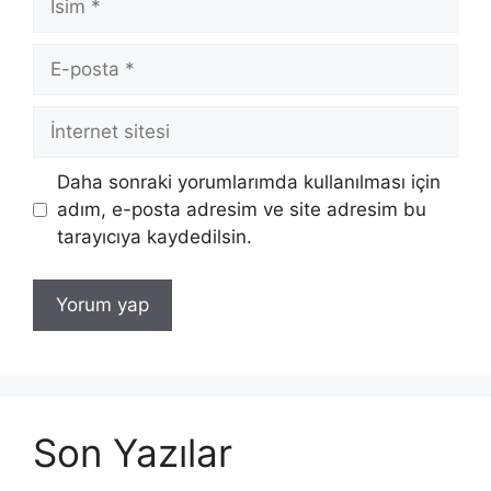
E-
posta
İnternet
sitesi
Daha sonraki yorumlarımda kullanılması için
adım, e-posta adresim ve site adresim bu
tarayıcıya kaydedilsin.
Son Yazılar