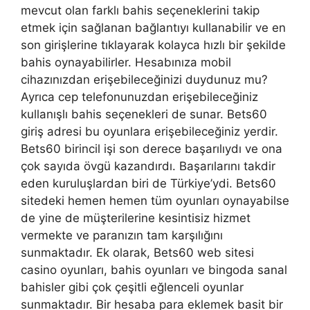
mevcut olan farklı bahis seçeneklerini takip
etmek için sağlanan bağlantıyı kullanabilir ve en
son girişlerine tıklayarak kolayca hızlı bir şekilde
bahis oynayabilirler. Hesabınıza mobil
cihazınızdan erişebileceğinizi duydunuz mu?
Ayrıca cep telefonunuzdan erişebileceğiniz
kullanışlı bahis seçenekleri de sunar. Bets60
giriş adresi bu oyunlara erişebileceğiniz yerdir.
Bets60 birincil işi son derece başarılıydı ve ona
çok sayıda övgü kazandırdı. Başarılarını takdir
eden kuruluşlardan biri de Türkiye’ydi. Bets60
sitedeki hemen hemen tüm oyunları oynayabilse
de yine de müşterilerine kesintisiz hizmet
vermekte ve paranızın tam karşılığını
sunmaktadır. Ek olarak, Bets60 web sitesi
casino oyunları, bahis oyunları ve bingoda sanal
bahisler gibi çok çeşitli eğlenceli oyunlar
sunmaktadır. Bir hesaba para eklemek basit bir