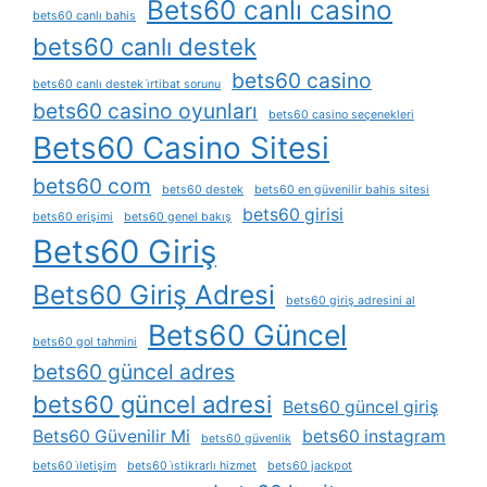
Bets60 canlı casino
bets60 canlı bahis
bets60 canlı destek
bets60 casino
bets60 canlı destek i̇rtibat sorunu
bets60 casino oyunları
bets60 casino seçenekleri
Bets60 Casino Sitesi
bets60 com
bets60 destek
bets60 en güvenilir bahis sitesi
bets60 girisi
bets60 erişimi
bets60 genel bakış
Bets60 Giriş
Bets60 Giriş Adresi
bets60 giriş adresini al
Bets60 Güncel
bets60 gol tahmini
bets60 güncel adres
bets60 güncel adresi
Bets60 güncel giriş
Bets60 Güvenilir Mi
bets60 instagram
bets60 güvenlik
bets60 i̇letişim
bets60 i̇stikrarlı hizmet
bets60 jackpot