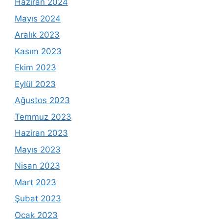
Haziran 2024
Mayıs 2024
Aralık 2023
Kasım 2023
Ekim 2023
Eylül 2023
Ağustos 2023
Temmuz 2023
Haziran 2023
Mayıs 2023
Nisan 2023
Mart 2023
Şubat 2023
Ocak 2023