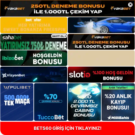
×
BETS60 GİRİŞ İÇİN TIKLAYINIZ!