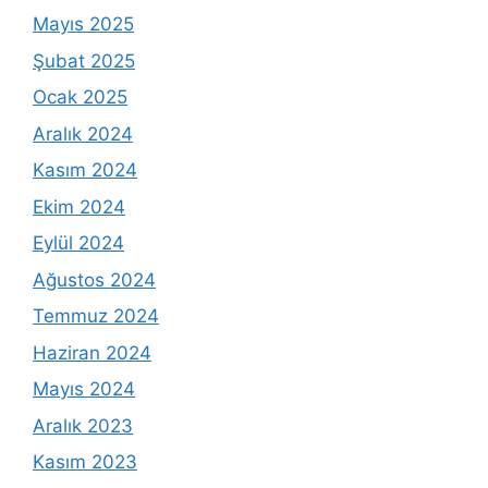
Mayıs 2025
Şubat 2025
Ocak 2025
Aralık 2024
Kasım 2024
Ekim 2024
Eylül 2024
Ağustos 2024
Temmuz 2024
Haziran 2024
Mayıs 2024
Aralık 2023
Kasım 2023