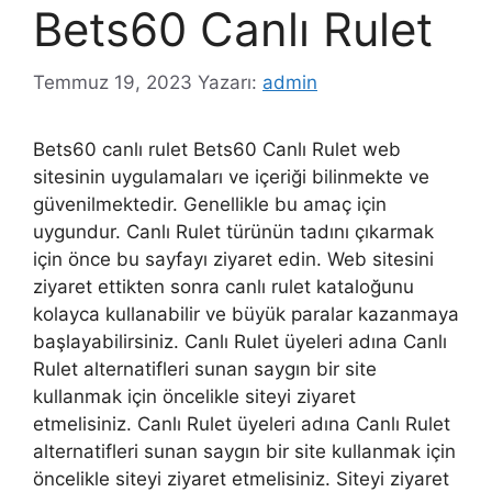
Bets60 Canlı Rulet
Temmuz 19, 2023
Yazarı:
admin
Bets60 canlı rulet Bets60 Canlı Rulet web
sitesinin uygulamaları ve içeriği bilinmekte ve
güvenilmektedir. Genellikle bu amaç için
uygundur. Canlı Rulet türünün tadını çıkarmak
için önce bu sayfayı ziyaret edin. Web sitesini
ziyaret ettikten sonra canlı rulet kataloğunu
kolayca kullanabilir ve büyük paralar kazanmaya
başlayabilirsiniz. Canlı Rulet üyeleri adına Canlı
Rulet alternatifleri sunan saygın bir site
kullanmak için öncelikle siteyi ziyaret
etmelisiniz. Canlı Rulet üyeleri adına Canlı Rulet
alternatifleri sunan saygın bir site kullanmak için
öncelikle siteyi ziyaret etmelisiniz. Siteyi ziyaret