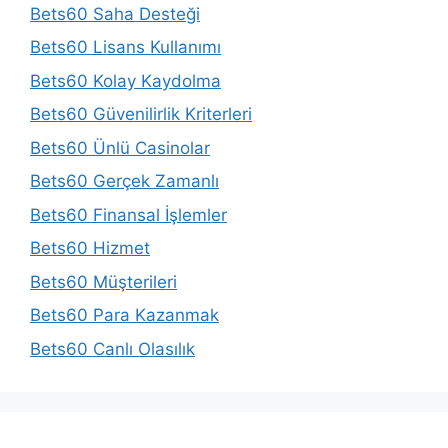
Bets60 Saha Desteği
Bets60 Lisans Kullanımı
Bets60 Kolay Kaydolma
Bets60 Güvenilirlik Kriterleri
Bets60 Ünlü Casinolar
Bets60 Gerçek Zamanlı
Bets60 Finansal İşlemler
Bets60 Hizmet
Bets60 Müşterileri
Bets60 Para Kazanmak
Bets60 Canlı Olasılık