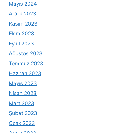
Mayıs 2024
Aralık 2023
Kasım 2023
Ekim 2023
Eylül 2023
Ağustos 2023
Temmuz 2023
Haziran 2023
Mayıs 2023
Nisan 2023
Mart 2023
Şubat 2023
Ocak 2023