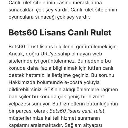
Canlı rulet sitelerinin casino meraklılarına
sunacakları çok şey vardır. Canlı rulet sitelerinin
oyunculara sunacağı çok şey vardır.
Bets60 Lisans Canlı Rulet
Bets60 Trust lisans bilgilerini görüntülemek için.
Ancak, doğru URL’ye sahip olmayan web
sitelerinde iyi görüntülenmez. Bu nedenle bu
konuda daha fazla bilgi almak için lütfen canlı
destek hattımız ile iletişime geçiniz. Bu sorunu
Hakkımızda bölümünde e-posta yoluyla
bildirebilirsiniz. BTK’nın aldığı önlemlere rağmen
bahisçiler bu konuda çok geniş bir hizmet
yelpazesi sunuyor. Bu hizmetlerin bütünlüğünün
bir parçası olarak
Bets60 lisans canlı rulet
,
müşterilerimize kaliteli hizmet sunmanın
kapılarını aralamaktadır. Sağlam altyapısı