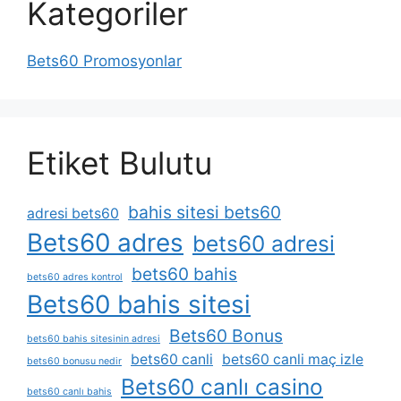
Kategoriler
Bets60 Promosyonlar
Etiket Bulutu
bahis sitesi bets60
adresi bets60
Bets60 adres
bets60 adresi
bets60 bahis
bets60 adres kontrol
Bets60 bahis sitesi
Bets60 Bonus
bets60 bahis sitesinin adresi
bets60 canli
bets60 canli maç izle
bets60 bonusu nedir
Bets60 canlı casino
bets60 canlı bahis