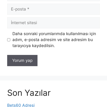
E-
posta
İnternet
sitesi
Daha sonraki yorumlarımda kullanılması için
adım, e-posta adresim ve site adresim bu
tarayıcıya kaydedilsin.
Son Yazılar
Bets60 Adresi