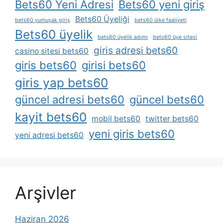
Bets60 Yeni Adresi
Bets60 yeni giriş
Bets60 Üyeliği
bets60 yumuşak giriş
bets60 ülke faaliyeti
Bets60 üyelik
bets60 üyelik adımı
bets60 üye sitesi
giris adresi bets60
casino sitesi bets60
giris bets60
girisi bets60
giris yap bets60
güncel adresi bets60
güncel bets60
kayit bets60
mobil bets60
twitter bets60
yeni giris bets60
yeni adresi bets60
Arşivler
Haziran 2026