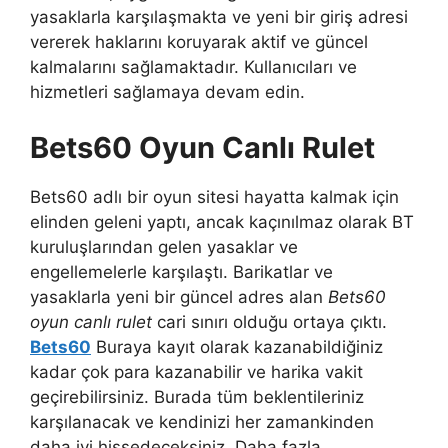
yasaklarla karşılaşmakta ve yeni bir giriş adresi
vererek haklarını koruyarak aktif ve güncel
kalmalarını sağlamaktadır. Kullanıcıları ve
hizmetleri sağlamaya devam edin.
Bets60 Oyun Canlı Rulet
Bets60 adlı bir oyun sitesi hayatta kalmak için
elinden geleni yaptı, ancak kaçınılmaz olarak BT
kuruluşlarından gelen yasaklar ve
engellemelerle karşılaştı. Barikatlar ve
yasaklarla yeni bir güncel adres alan
Bets60
oyun canlı rulet
cari sınırı olduğu ortaya çıktı.
Bets60
Buraya kayıt olarak kazanabildiğiniz
kadar çok para kazanabilir ve harika vakit
geçirebilirsiniz. Burada tüm beklentileriniz
karşılanacak ve kendinizi her zamankinden
daha iyi hissedeceksiniz. Daha fazla